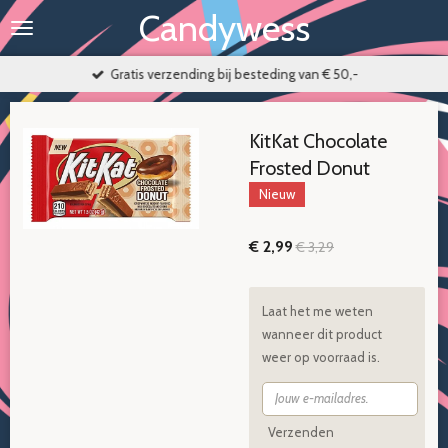
Candywess
Ga
direct
naar
Gratis verzending bij besteding van € 50,-
de
hoofdinhoud
KitKat Chocolate
Frosted Donut
Nieuw
€ 2,99
€ 3,29
Laat het me weten
wanneer dit product
weer op voorraad is.
Verzenden