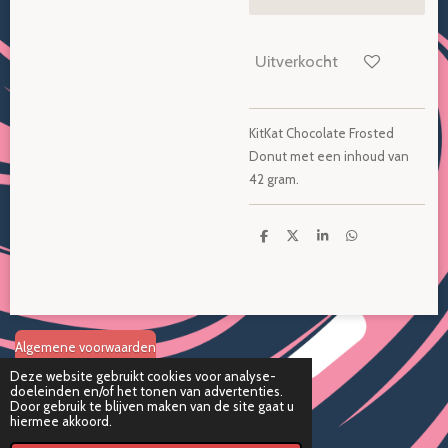
Uitverkocht
KitKat Chocolate Frosted
Donut met een inhoud van
42 gram.
D
D
S
D
e
e
h
e
l
e
a
l
e
l
r
e
n
e
n
Algemene voorwaarden
Deze website gebruikt cookies voor analyse-
doeleinden en/of het tonen van advertenties.
Disclaimer
Door gebruik te blijven maken van de site gaat u
hiermee akkoord.
Verzend en retourbeleid