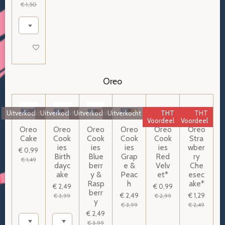
€ 1,50
Houd mij op de hoogte
Oreo
Uitverkocht
Uitverkocht
Uitverkocht
Uitverkocht
THT
THT
Voordeel
Voordeel
Oreo
Oreo
Oreo
Oreo
Oreo
Oreo
Cake
Cook
Cook
Cook
Cook
Stra
ies
ies
ies
ies
wber
€ 0,99
Birth
Blue
Grap
Red
ry
€ 1,49
dayc
berr
e &
Velv
Che
ake
y &
Peac
et*
esec
Rasp
h
ake*
€ 2,49
€ 0,99
berr
€ 2,49
€ 1,29
€ 3,99
€ 2,99
y
€ 3,99
€ 2,49
€ 2,49
€ 3,99