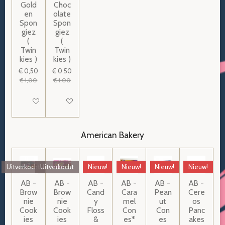
Gold
Choc
en
olate
Spon
Spon
giez
giez
(
(
Twin
Twin
kies )
kies )
€ 0,50
€ 0,50
€ 1,00
€ 1,00
Houd mij op de hoogte
Houd mij op de hoogte
American Bakery
Uitverkocht
Uitverkocht
Nieuw!
Nieuw!
Nieuw!
Nieuw!
AB -
AB -
AB -
AB -
AB -
AB -
Brow
Brow
Cand
Cara
Pean
Cere
nie
nie
y
mel
ut
os
Cook
Cook
Floss
Con
Con
Panc
ies
ies
&
es*
es
akes