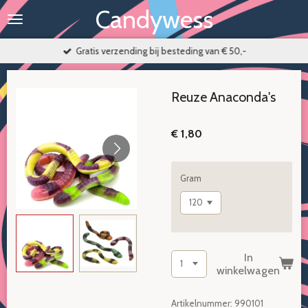
Candywess
Ga
direct
naar
Gratis verzending bij besteding van € 50,-
de
hoofdinhoud
Reuze Anaconda's
€ 1,80
Gram
In
winkelwagen
Artikelnummer:
990101