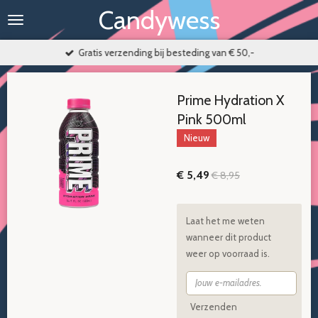
Candywess
Ga
direct
naar
Gratis verzending bij besteding van € 50,-
de
hoofdinhoud
Prime Hydration X
Pink 500ml
Nieuw
€ 5,49
€ 8,95
Laat het me weten
wanneer dit product
weer op voorraad is.
Verzenden