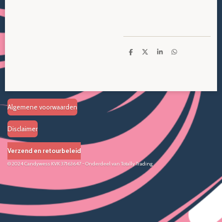
D
D
S
D
e
e
h
e
l
e
a
l
e
l
r
e
n
e
n
Algemene voorwaarden
Disclaimer
Verzend en retourbeleid
© 2024 Candywess KVK
37163647
- Onderdeel van
Totally Trading