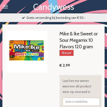
Candywess
Ga
direct
naar
Gratis verzending bij besteding van € 50,-
de
hoofdinhoud
Mike & Ike Sweet or
Sour Megamix 10
Flavors 120 gram
Nieuw!
€ 2,99
Laat het me weten
wanneer dit product
weer op voorraad is.