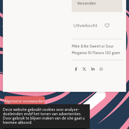
Verzenden
Uitverkocht
Mike & Ike Sweet or Sour
Megamix 10 Flavors 120 gram
D
D
S
D
e
e
h
e
l
e
a
l
e
l
r
e
n
e
n
Algemene voorwaarden
Deze website gebruikt cookies voor analyse-
doeleinden en/of het tonen van advertenties.
Disclaimer
Door gebruik te blijven maken van de site gaat u
hiermee akkoord.
Verzend en retourbeleid