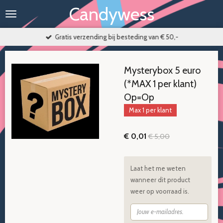
Candywess
Ga
direct
naar
Gratis verzending bij besteding van € 50,-
de
hoofdinhoud
Mysterybox 5 euro
(*MAX 1 per klant)
Op=Op
Max 1 per klant
€ 0,01
€ 5,00
Laat het me weten
wanneer dit product
weer op voorraad is.