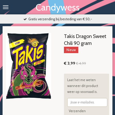
Candywess
Ga
direct
naar
Gratis verzending bij besteding van € 50,-
de
hoofdinhoud
Takis Dragon Sweet
Chili 90 gram
Nieuw
€ 3,99
€ 4,99
Laat het me weten
wanneer dit product
weer op voorraad is.
Verzenden