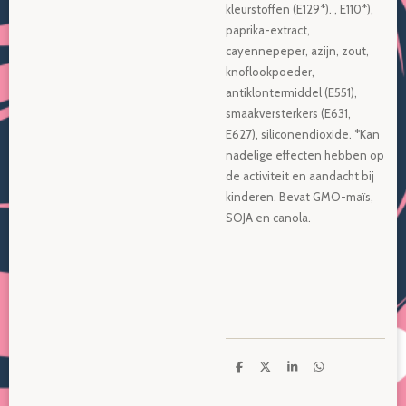
kleurstoffen (E129*). , E110*),
paprika-extract,
cayennepeper, azijn, zout,
knoflookpoeder,
antiklontermiddel (E551),
smaakversterkers (E631,
E627), siliconendioxide. *Kan
nadelige effecten hebben op
de activiteit en aandacht bij
kinderen. Bevat GMO-maïs,
SOJA en canola.
D
D
S
D
e
e
h
e
l
e
a
l