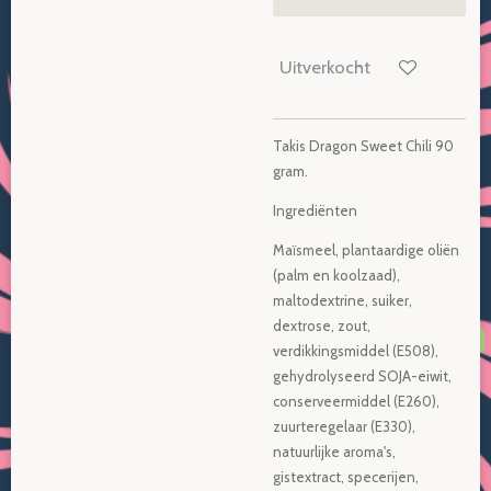
Uitverkocht
Takis Dragon Sweet Chili 90
gram.
Ingrediënten
Maïsmeel, plantaardige oliën
(palm en koolzaad),
maltodextrine, suiker,
dextrose, zout,
verdikkingsmiddel (E508),
gehydrolyseerd SOJA-eiwit,
conserveermiddel (E260),
zuurteregelaar (E330),
natuurlijke aroma's,
gistextract, specerijen,