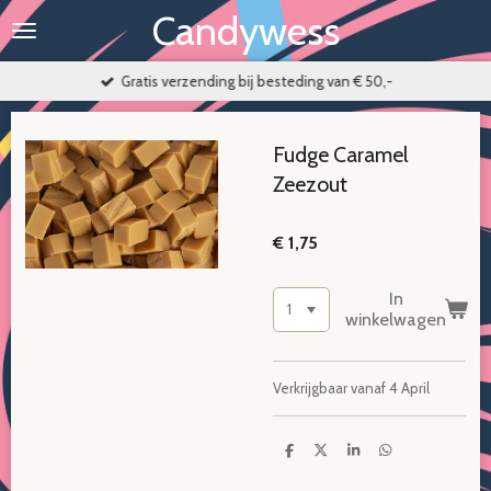
Candywess
Ga
direct
naar
Gratis verzending bij besteding van € 50,-
de
hoofdinhoud
Fudge Caramel
Zeezout
€ 1,75
In
winkelwagen
Verkrijgbaar vanaf 4 April
D
D
S
D
e
e
h
e
l
e
a
l