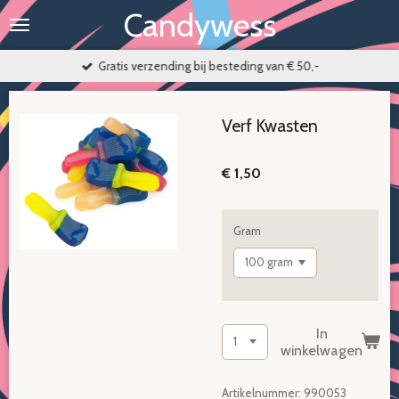
Candywess
Ga
direct
naar
Gratis verzending bij besteding van € 50,-
de
hoofdinhoud
Verf Kwasten
€ 1,50
Gram
In
winkelwagen
Artikelnummer:
990053