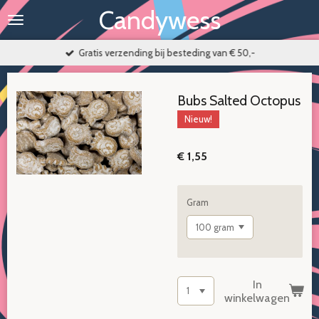
Candywess
Ga
direct
naar
Gratis verzending bij besteding van € 50,-
de
hoofdinhoud
Bubs Salted Octopus
Nieuw!
€ 1,55
Gram
In
winkelwagen