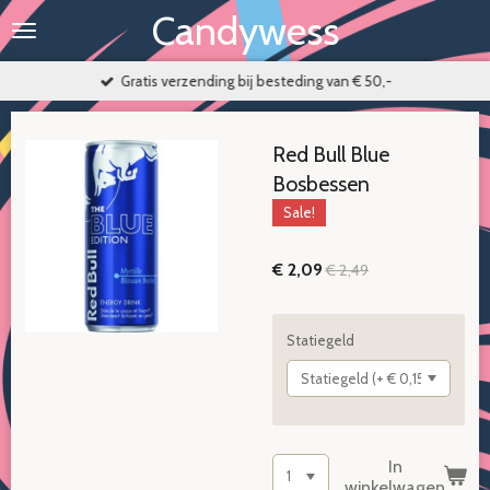
Candywess
Ga
direct
naar
Gratis verzending bij besteding van € 50,-
de
hoofdinhoud
Red Bull Blue
Bosbessen
Sale!
€ 2,09
€ 2,49
Statiegeld
In
winkelwagen