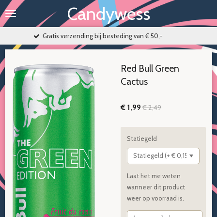
Candywess
Ga
direct
naar
ing bij besteding van € 50,-
Binnen 1-
de
hoofdinhoud
Red Bull Green
Cactus
€ 1,99
€ 2,49
Statiegeld
Laat het me weten
wanneer dit product
weer op voorraad is.