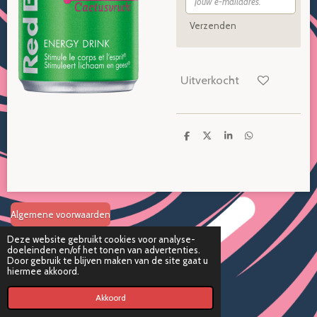
Verzenden
Uitverkocht
D
D
S
D
e
e
h
e
l
e
a
l
e
l
r
e
n
e
n
Algemene voorwaarden
Deze website gebruikt cookies voor analyse-
Disclaimer
doeleinden en/of het tonen van advertenties.
Door gebruik te blijven maken van de site gaat u
hiermee akkoord.
Verzend en retourbeleid
© 2024 Candywess KVK
37163647
- Onderdeel van
Totally Trading
Akkoord