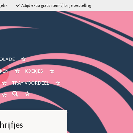
elijk
Altijd extra gratis item(s) bij je bestelling
OLADE
KEN
KOEKJES
TRAY VOORDEEL
rijfjes