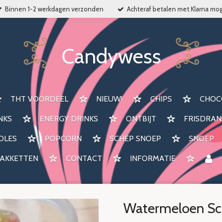
Binnen 1-2 werkdagen verzonden
Achteraf betalen met Klarna mog
Candywess
THT VOORDEEL
NIEUW!
CHIPS
CHOC
NKS
ENERGY DRINKS
ONTBIJT
FRISDRAN
DLES
POPCORN
SCHEP SNOEP
SNOEP
AKKETTEN
CONTACT
INFORMATIE
Watermeloen Sch