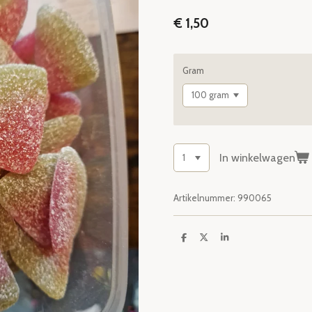
€ 1,50
Gram
In winkelwagen
Artikelnummer:
990065
D
D
S
e
e
h
l
e
a
e
l
r
n
e