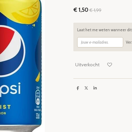
€ 1,50
€ 1,99
Laat het me weten wanneer dit 
Ve
Uitverkocht
D
D
S
e
e
h
l
e
a
e
l
r
n
e