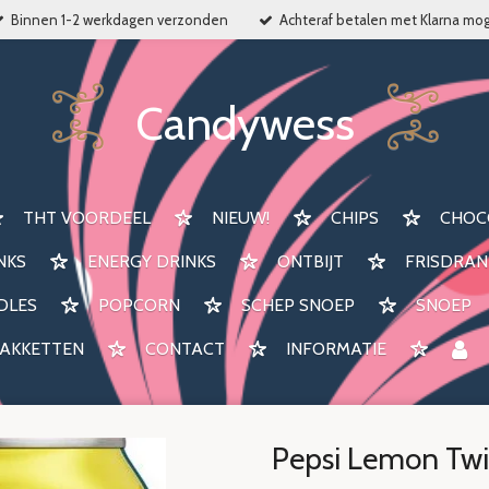
Binnen 1-2 werkdagen verzonden
Achteraf betalen met Klarna mog
Candywess
THT VOORDEEL
NIEUW!
CHIPS
CHOC
NKS
ENERGY DRINKS
ONTBIJT
FRISDRAN
DLES
POPCORN
SCHEP SNOEP
SNOEP
AKKETTEN
CONTACT
INFORMATIE
Pepsi Lemon Twi