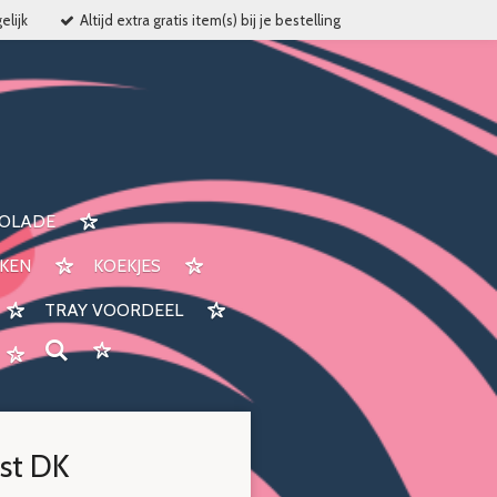
elijk
Altijd extra gratis item(s) bij je bestelling
OLADE
KEN
KOEKJES
TRAY VOORDEEL
st DK