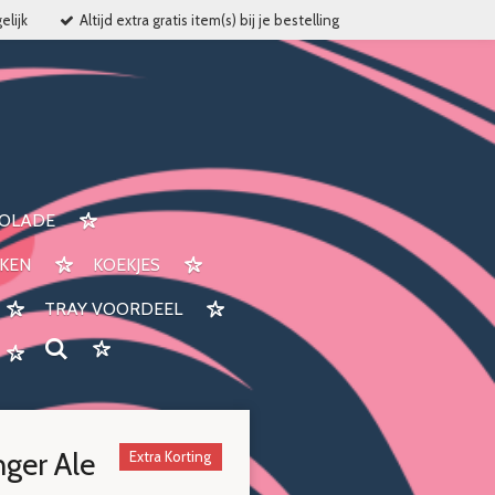
elijk
Altijd extra gratis item(s) bij je bestelling
OLADE
KEN
KOEKJES
TRAY VOORDEEL
ger Ale
Extra Korting