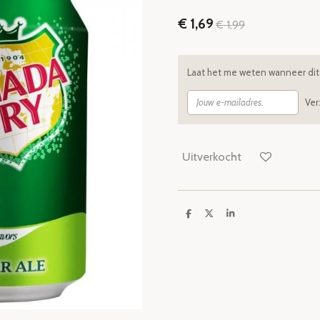
€ 1,69
€ 1,99
Laat het me weten wanneer dit 
Ve
Uitverkocht
D
D
S
e
e
h
l
e
a
e
l
r
n
e