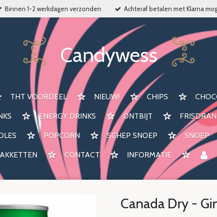
Binnen 1-2 werkdagen verzonden
Achteraf betalen met Klarna mog
Candywess
THT VOORDEEL
NIEUW!
CHIPS
CHOC
NKS
ENERGY DRINKS
ONTBIJT
FRISDRAN
DLES
POPCORN
SCHEP SNOEP
SNOEP
AKKETTEN
CONTACT
INFORMATIE
Canada Dry - Gin