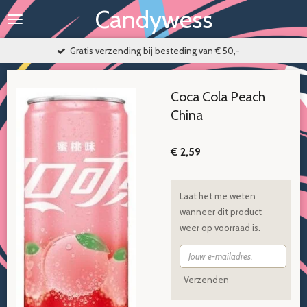
Candywess
Ga
direct
naar
tis verzending bij besteding van € 50,-
de
hoofdinhoud
Coca Cola Peach
China
€ 2,59
Laat het me weten
wanneer dit product
weer op voorraad is.
Verzenden