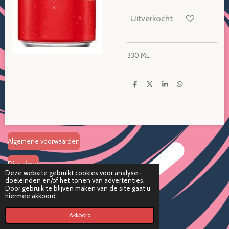
Uitverkocht
330 ML
D
D
S
D
e
e
h
e
l
e
a
l
e
l
r
e
n
e
n
Algemene voorwaarden
Disclaimer
Deze website gebruikt cookies voor analyse-
doeleinden en/of het tonen van advertenties.
Verzend en retourbeleid
Door gebruik te blijven maken van de site gaat u
hiermee akkoord.
© 2024 Candywess KVK
37163647
- Onderdeel van
Totally Trading
Akkoord