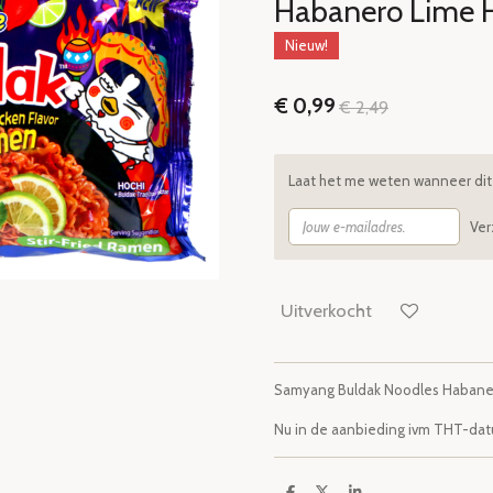
Habanero Lime H
Nieuw!
€ 0,99
€ 2,49
Laat het me weten wanneer dit 
Ve
Uitverkocht
Samyang Buldak Noodles Habaner
Nu in de aanbieding ivm THT-dat