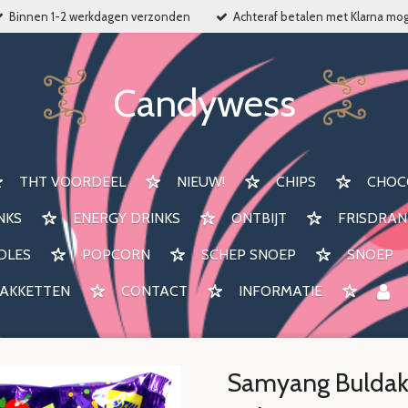
Binnen 1-2 werkdagen verzonden
Achteraf betalen met Klarna mog
Candywess
THT VOORDEEL
NIEUW!
CHIPS
CHOC
NKS
ENERGY DRINKS
ONTBIJT
FRISDRAN
DLES
POPCORN
SCHEP SNOEP
SNOEP
AKKETTEN
CONTACT
INFORMATIE
Samyang Buldak