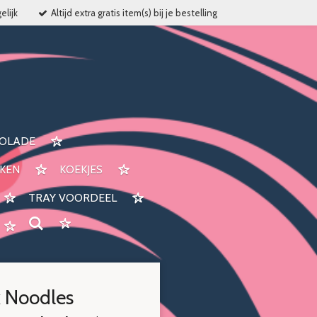
elijk
Altijd extra gratis item(s) bij je bestelling
OLADE
KEN
KOEKJES
TRAY VOORDEEL
 Noodles