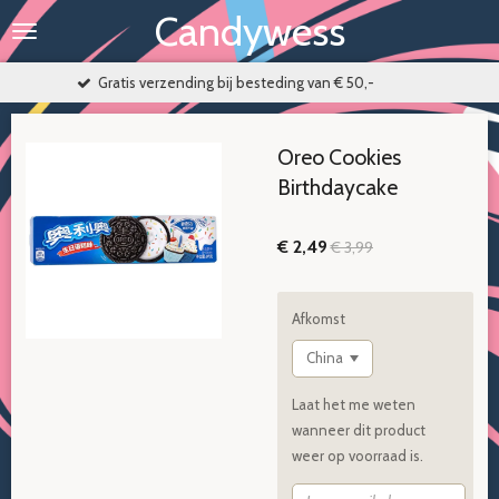
Candywess
Ga
direct
naar
tis verzending bij besteding van € 50,-
de
hoofdinhoud
Oreo Cookies
Birthdaycake
€ 2,49
€ 3,99
Afkomst
Laat het me weten
wanneer dit product
weer op voorraad is.