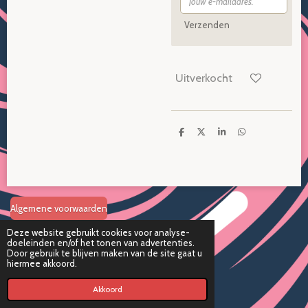
Verzenden
Uitverkocht
D
D
S
D
e
e
h
e
l
e
a
l
e
l
r
e
n
e
n
Algemene voorwaarden
Deze website gebruikt cookies voor analyse-
Disclaimer
doeleinden en/of het tonen van advertenties.
Door gebruik te blijven maken van de site gaat u
hiermee akkoord.
Verzend en retourbeleid
© 2024 Candywess KVK
37163647
- Onderdeel van
Totally Trading
Akkoord