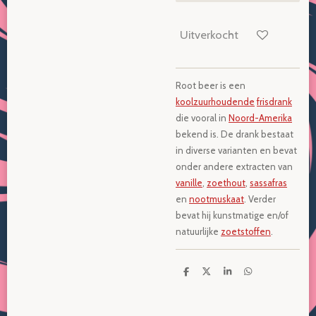
Uitverkocht
Root beer is een
koolzuurhoudende
frisdrank
die vooral in
Noord-Amerika
bekend is. De drank bestaat
in diverse varianten en bevat
onder andere extracten van
vanille
,
zoethout
,
sassafras
en
nootmuskaat
. Verder
bevat hij kunstmatige en/of
natuurlijke
zoetstoffen
.
D
D
S
D
e
e
h
e
l
e
a
l
e
l
r
e
n
e
n