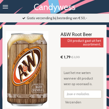
Candywess
Ga
direct
naar
Gratis verzending bij besteding van € 50,-
de
hoofdinhoud
A&W Root Beer
Dit product gaat uit het
assortiment.
€ 1,79
€ 1,99
Laat het me weten
wanneer dit product
weer op voorraad is.
Verzenden