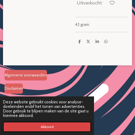
Uitverkocht
42 gram
D
D
S
D
e
e
h
e
l
e
a
l
e
l
r
e
n
e
n
Algemene voorwaarden
Disclaimer
Verzend en retourbeleid
Deze website gebruikt cookies voor analyse-
doeleinden en/of het tonen van advertenties.
© 2024 Candywess KVK
37163647
- Onderdeel van
Totally Trading
Door gebruik te blijven maken van de site gaat u
hiermee akkoord.
Akkoord