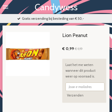
Candywess
Ga
direct
naar
tis verzending bij besteding van € 50,-
de
hoofdinhoud
Lion Peanut
€ 0,99
€ 1,19
Laat het me weten
wanneer dit product
weer op voorraad is.
Verzenden