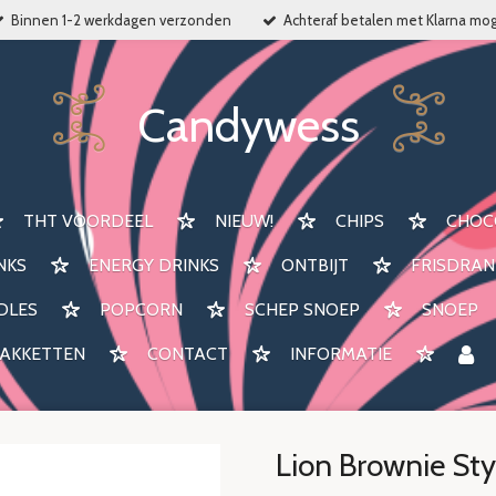
Binnen 1-2 werkdagen verzonden
Achteraf betalen met Klarna mog
Candywess
THT VOORDEEL
NIEUW!
CHIPS
CHOC
NKS
ENERGY DRINKS
ONTBIJT
FRISDRAN
DLES
POPCORN
SCHEP SNOEP
SNOEP
AKKETTEN
CONTACT
INFORMATIE
Lion Brownie Sty