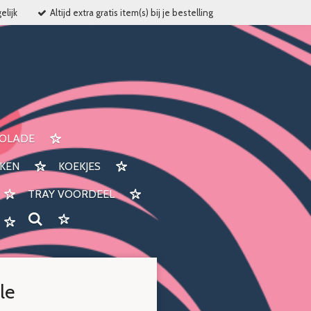
elijk
Altijd extra gratis item(s) bij je bestelling
OLADE
KEN
KOEKJES
TRAY VOORDEEL
le