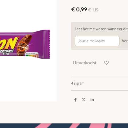
€ 0,99
€ 1,19
Laat het me weten wanneer dit 
Ve
Uitverkocht
42 gram
D
D
S
e
e
h
l
e
a
e
l
r
n
e