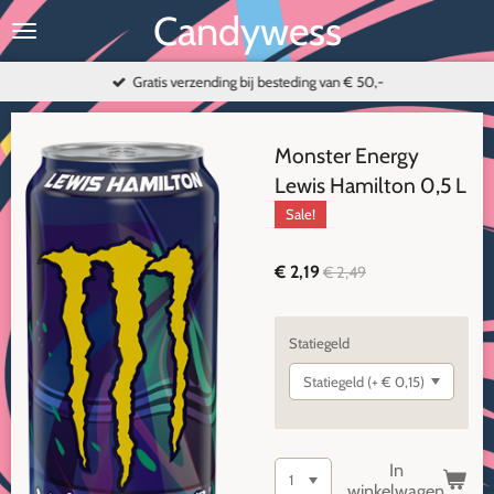
Candywess
Ga
direct
naar
Gratis verzending bij besteding van € 50,-
de
hoofdinhoud
Monster Energy
Lewis Hamilton 0,5 L
Sale!
€ 2,19
€ 2,49
Statiegeld
In
winkelwagen