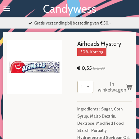
Candywess
Ga
direct
naar
Gratis verzending bij besteding van € 50,-
de
hoofdinhoud
Airheads Mystery
30% Korting
€ 0,55
€ 0,79
In
winkelwagen
Ingredients :
Sugar, Corn
Syrup, Malto Dextrin,
Dextrose, Modified Food
Starch, Partially
Hydrogenated Soybean Oil,