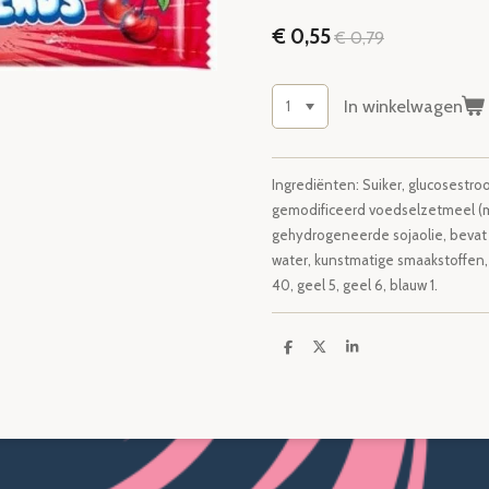
€ 0,55
€ 0,79
In winkelwagen
Ingrediënten: Suiker, glucosestro
gemodificeerd voedselzetmeel (ma
gehydrogeneerde sojaolie, bevat 
water, kunstmatige smaakstoffen,
40, geel 5, geel 6, blauw 1.
D
D
S
e
e
h
l
e
a
e
l
r
n
e