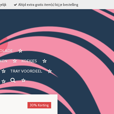
elijk
Altijd extra gratis item(s) bij je bestelling
OLADE
KEN
KOEKJES
TRAY VOORDEEL
30% Korting