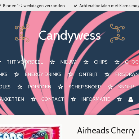
Binnen 1-2 werkdagen verzonden
Achteraf betalen met Klarna mog
Candywess
THT VOORDEEL
NIEUW!
CHIPS
CHOC
NKS
ENERGY DRINKS
ONTBIJT
FRISDRAN
DLES
POPCORN
SCHEP SNOEP
SNOEP
AKKETTEN
CONTACT
INFORMATIE
Airheads Cherry