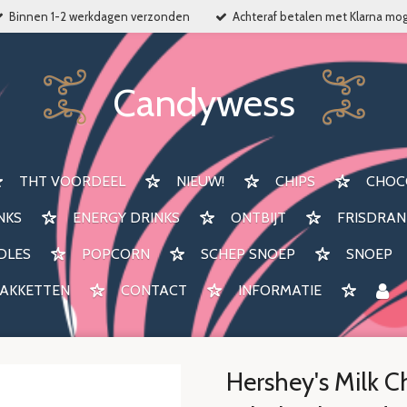
Binnen 1-2 werkdagen verzonden
Achteraf betalen met Klarna mog
Candywess
THT VOORDEEL
NIEUW!
CHIPS
CHOC
NKS
ENERGY DRINKS
ONTBIJT
FRISDRAN
DLES
POPCORN
SCHEP SNOEP
SNOEP
AKKETTEN
CONTACT
INFORMATIE
Hershey's Milk C