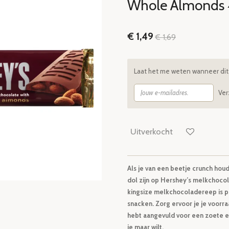
Whole Almonds 4
€ 1,49
€ 1,69
Laat het me weten wanneer dit 
Ve
Uitverkocht
Als je van een beetje crunch hou
dol zijn op Hershey’s melkchoc
kingsize melkchocoladereep is p
snacken. Zorg ervoor je je voorr
hebt aangevuld voor een zoete e
je maar wilt.